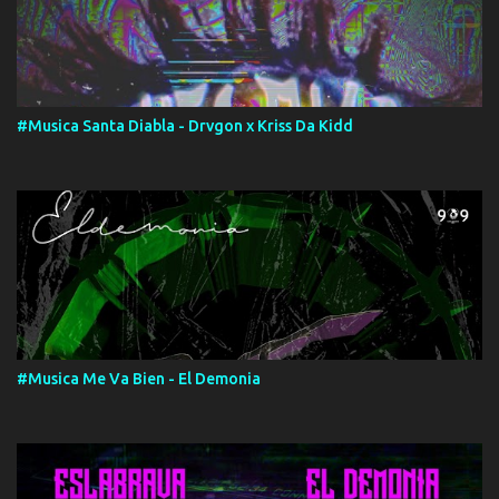
#Musica Santa Diabla - Drvgon x Kriss Da Kidd
#Musica Me Va Bien - El Demonia