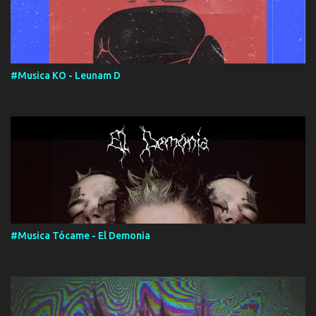
#Musica KO - Leunam D
#Musica Tócame - El Demonia