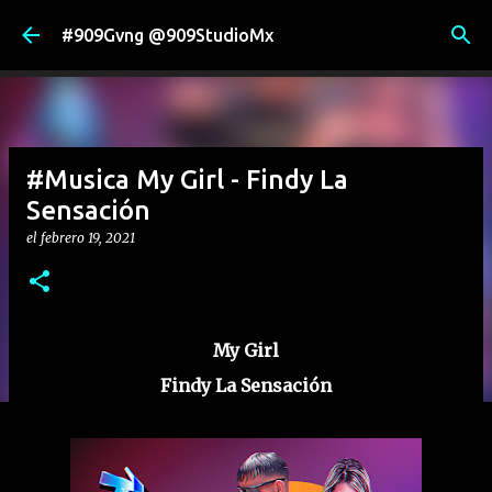
Ir al contenido principal
#909Gvng @909StudioMx
#Musica My Girl - Findy La
Sensación
el
febrero 19, 2021
My Girl
Findy La Sensación