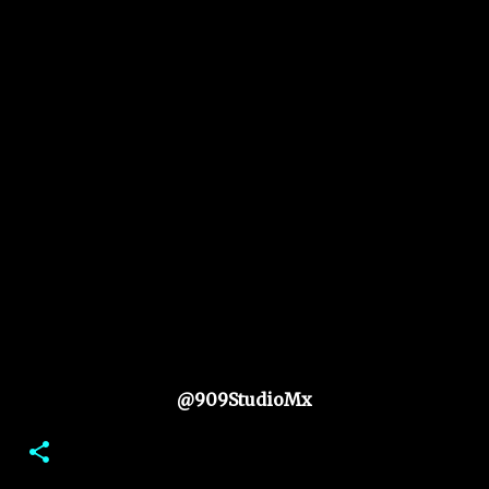
@909StudioMx