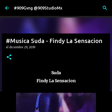
Ir al contenido principal
#909Gvng @909StudioMx
#Musica Suda - Findy La Sensacion
el
diciembre 29, 2019
Suda
Findy La Sensacion