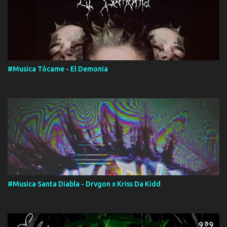
#Musica Tócame - El Demonia
#Musica Santa Diabla - Drvgon x Kriss Da Kidd